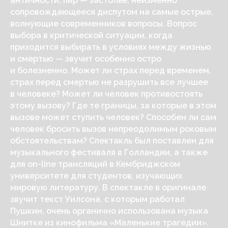
античности, пир — застолье, неизменно
сопровождающееся диспутом на самые острые,
волнующие современников вопросы. Вопрос
выбора в критической ситуации, когда
приходится выбирать в условиях между жизнью
и смертью — звучит особенно остро
и болезненно. Может ли страх перед временем,
страх перед смертью не разрушить все лучшее
в человеке? Может ли человек противостоять
этому вызову? Где те границы, за которые в этом
вызове может ступить человек? Способен ли сам
человек бросить вызов непреодолимым роковым
обстоятельствам? Спектакль был поставлен для
музыкального фестиваля в Голландии, а также
для on-line трансляций в Кембриджском
университете для студентов, изучающих
мировую литературу. В спектакле в оригинале
звучит текст Уилсона, с которым работал
Пушкин, очень органично использована музыка
Шнитке из кинофильма «Маленькие трагедии».