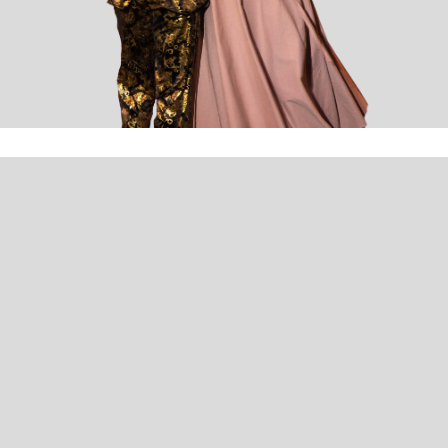
МВЦ СОЛЬВЕЙГ
РЕПЕРТУАР
АФИША
СОЛИСТЫ И ИСПОЛНИТЕЛИ
ПЕДАГОГИ
НОВОСТИ
КОНТАКТЫ
info@solveig.ru