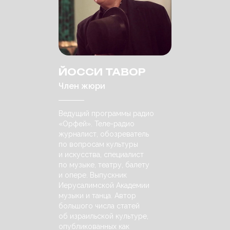
ЙОССИ ТАВОР
Член жюри
Ведущий программы радио
«Орфей». Теле-радио
журналист, обозреватель
по вопросам культуры
и искусства, специалист
по музыке, театру, балету
и опере. Выпускник
Иерусалимской Академии
музыки и танца. Автор
большого числа статей
об израильской культуре,
опубликованных как