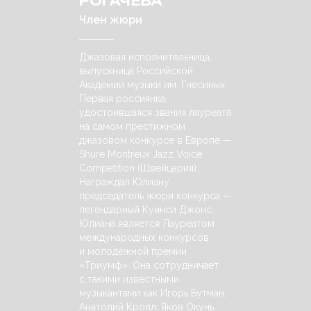
РОГАЧЁВА
Член жюри
Джазовая исполнительница,
выпускница Российской
Академии музыки им. Гнесиных.
Первая россиянка,
удостоившаяся звания лауреата
на самом престижном
джазовом конкурсе в Европе —
Shure Montreux Jazz Voice
Competition (Щвейцария).
Награждал Юлиану
председатель жюри конкурса —
легендарный Куинси Джонс.
Юлиана является Лауреатом
международных конкурсов
и молодежной премии
«Триумф». Она сотрудничает
с такими известными
музыкантами как Игорь Бутман,
Анатолий Кролл, Яков Окунь,