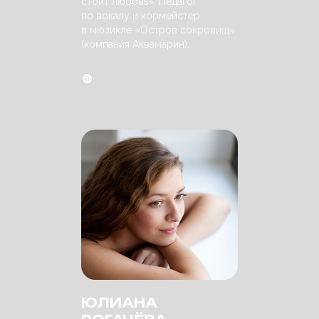
стоит любовь». Педагог
по вокалу и хормейстер
в мюзикле «Остров сокровищ»
(компания Аквамарин).
ЮЛИАНА