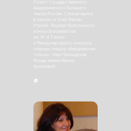
Солист Государственного
Академического Большого
театра России. Стажировался
в театре La Scala (Милан,
Италия). Лауреат Всесоюзного
конкурса вокалистов
им. М. И. Глинки
и Международного конкурса
оперных певцов «Вердиевские
голоса». Член Президиума
Фонда имени Ирины
Архиповой.