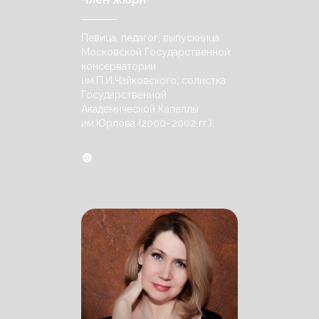
Певица, педагог, выпускница
Московской Государственной
консерватории
им.П.И.Чайковского, солистка
Государственной
Академической Капеллы
им.Юрлова (2000−2002 гг.).