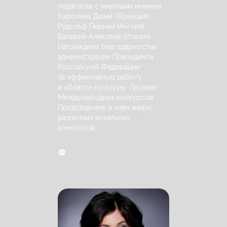
педагогов с мировым именем:
Каролина Дюма (Франция),
Рудольф Перней (Англия),
Валерий Алексеев (Италия).
Награждена благодарностью
администрации Президента
Российской Федерации
за эффективную работу
в области культуры. Лауреат
Международных конкурсов.
Председатель и член жюри
различных вокальных
конкурсов.