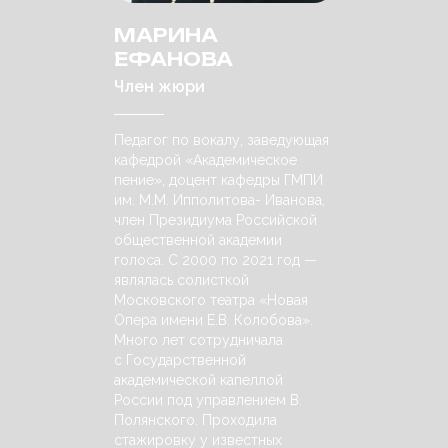
МАРИНА
ЕФАНОВА
Член жюри
Педагог по вокалу, заведующая
кафедрой «Академическое
пение», доцент кафедры ГМПИ
им. М.М. Ипполитова- Иванова,
член Президиума Российской
общественной академии
голоса. С 2000 по 2021 год —
являлась солисткой
Московского театра «Новая
Опера имени Е.В. Колобова».
Много лет сотрудничала
с Государственной
академической капеллой
России под управлением В.
Полянского. Проходила
стажировку у известных