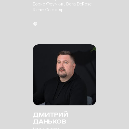
Борис Фрумкин, Dena DeRose,
Richie Cole и др.
ДМИТРИЙ
ДАНЬКОВ