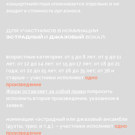
концертмейстера оплачивается отдельно и не
входит в стоимость орг.взноса.
ДЛЯ УЧАСТНИКОВ В НОМИНАЦИИ
ЭСТРАДНЫЙ
И
ДЖАЗОВЫЙ
ВОКАЛ:
возрастные категории: от 5 до 8 лет; от 9 до 11
лет; от 12 до 14 лет; от 15 до 17 лет; от 18 до 21
года; от 22 до 25 лет; от 26 до 35 лет; от 36 и
старше – участники исполняют
одно
произведение
.
Жюри оставляет за собой право
попросить
исполнить второе произведение, указанное в
заявке;
номинации «эстрадный или джазовый ансамбли
(дуэты, трио, и т.д.). – участники исполняют
одно
произведение
.