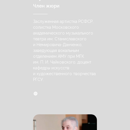
Член жюри
Заслуженная артистка РСФСР,
солистка Московского
академического музыкального
театра им. Станиславского
и Немировича-Данченко,
заведующая вокальным
отделением АМУ при МГК
им. П. И. Чайковского, доцент
кафедры искусств
и художественного творчества
РГСУ.