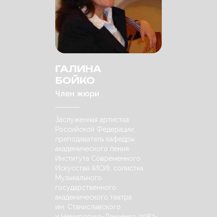
ГАЛИНА
БОЙКО
Член жюри
Заслуженная артистка
Российской Федерации,
преподаватель кафедры
академического пения
Института Современного
Искусства (ИСИ), солистка
Музыкального
государственного
академического театра
им. Станиславского
и Немировича-Данченко (1987-,