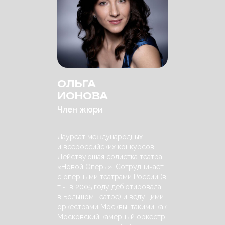
ОЛЬГА
ИОНОВА
Член жюри
Лауреат международных
и всероссийских конкурсов.
Действующая солистка театра
«Новой Оперы». Сотрудничает
с оперными театрами России (в
т.ч. в 2005 году дебютировала
в Большом Театре) и ведущими
оркестрами Москвы, такими как
Московский камерный оркестр