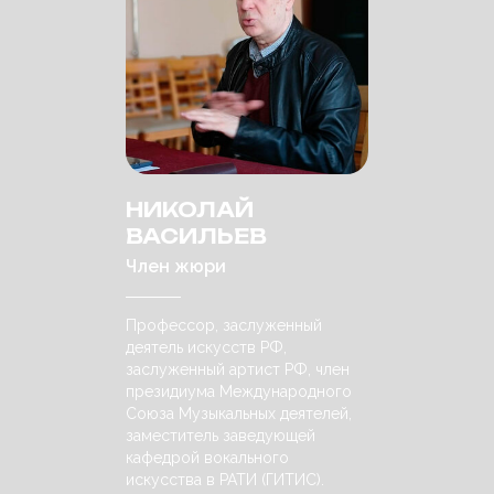
НИКОЛАЙ
ВАСИЛЬЕВ
Член жюри
Профессор, заслуженный
деятель искусств РФ,
заслуженный артист РФ, член
президиума Международного
Союза Музыкальных деятелей,
заместитель заведующей
кафедрой вокального
искусства в РАТИ (ГИТИС).