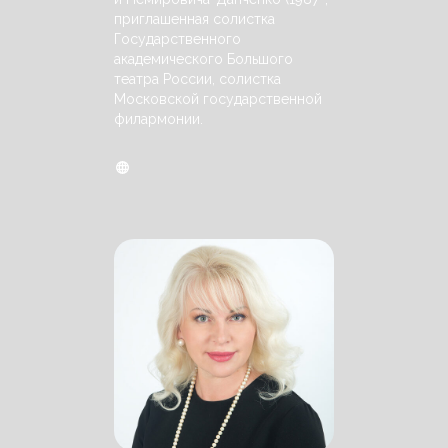
приглашенная солистка
Государственного
академического Большого
театра России, солистка
Московской государственной
филармонии.