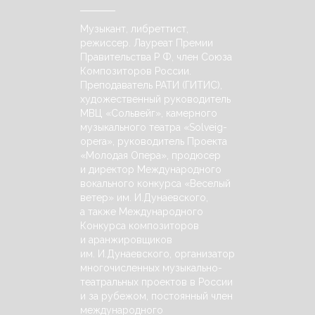
Музыкант, либреттист,
режиссер. Лауреат Премии
Правительства Р Ф, член Союза
Композиторов России.
Преподаватель РАТИ (ГИТИС),
художественный руководитель
МВЦ «Сольвейг», камерного
музыкального театра «Solveig-
opera», руководитель Проекта
«Молодая Опера», продюсер
и директор Международного
вокального конкурса «Веселый
ветер» им. И.Дунаевского,
а также Международного
Конкурса композиторов
и аранжировщиков
им. И.Дунаевского, организатор
многочисленных музыкально-
театральных проектов в России
и за рубежом, постоянный член
международного