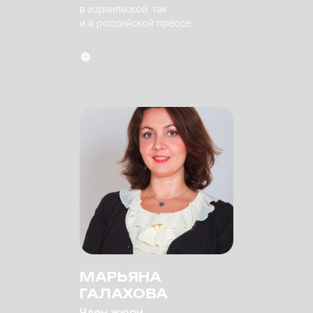
в израильской, так
и в российской прессе.
МАРЬЯНА
ГАЛАХОВА
Член жюри