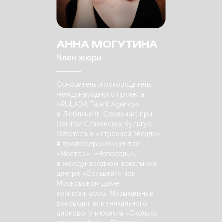
АННА МОГУТИНА
Член жюри
Основатель и руководитель
международного проекта
«RULADA Talent Agency»
в Любляне (г. Словения) при
Центре Славянских Культур.
Работала в «Утренней звезде»,
в продюсерском центре
«Мастер», «Непоседы»,
в международном вокальном
центре «Сольвейг» при
Московском доме
композиторов. Музыкальный
руководитель уникального
циркового мюзикла «Сколько