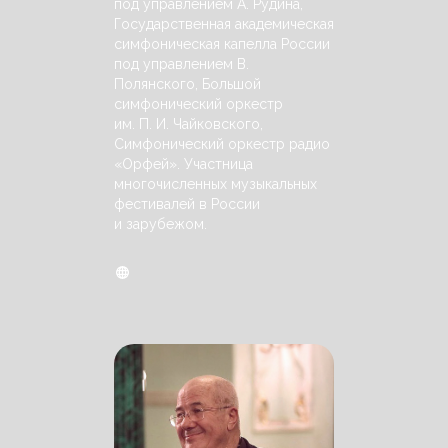
под управлением А. Рудина,
Государственная академическая
симфоническая капелла России
под управлением В.
Полянского, Большой
симфонический оркестр
им. П. И. Чайковского,
Симфонический оркестр радио
«Орфей». Участница
многочисленных музыкальных
фестивалей в России
и зарубежом.